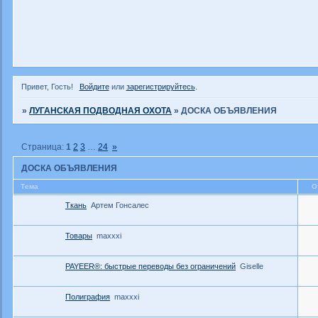
Привет, Гость!
Войдите
или
зарегистрируйтесь
.
»
ЛУГАНСКАЯ ПОДВОДНАЯ ОХОТА
»
ДОСКА ОБЪЯВЛЕНИЯ
Страница:
1
2
3
…
24
»
ДОСКА ОБЪЯВЛЕНИЯ
Тема
О
Ткань
Артем Гонсалес
Товары
maxxxi
PAYEER®: быстрые переводы без ограничений
Giselle
Полиграфия
maxxxi