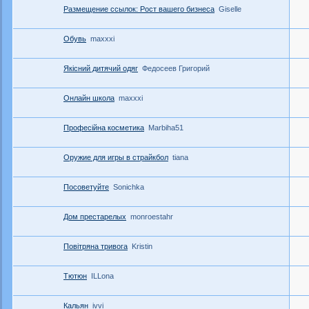
Размещение ссылок: Рост вашего бизнеса
Giselle
Обувь
maxxxi
Якісний дитячий одяг
Федосеев Григорий
Онлайн школа
maxxxi
Професійна косметика
Marbiha51
Оружие для игры в страйкбол
tiana
Посоветуйте
Sonichka
Дом престарелых
monroestahr
Повітряна тривога
Kristin
Тютюн
ILLona
Кальян
ivvi