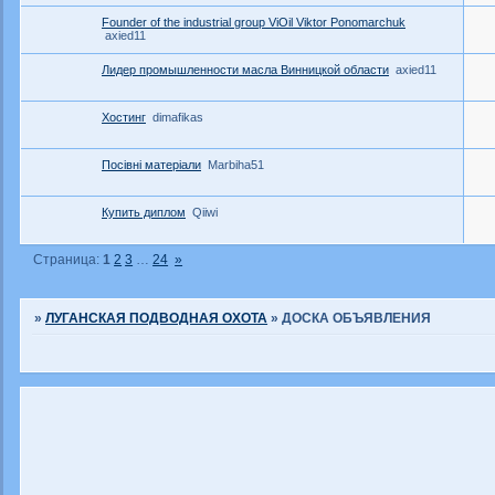
Founder of the industrial group ViOil Viktor Ponomarchuk
axied11
Лидер промышленности масла Винницкой области
axied11
Хостинг
dimafikas
Посівні матеріали
Marbiha51
Купить диплом
Qiiwi
Страница:
1
2
3
…
24
»
»
ЛУГАНСКАЯ ПОДВОДНАЯ ОХОТА
»
ДОСКА ОБЪЯВЛЕНИЯ