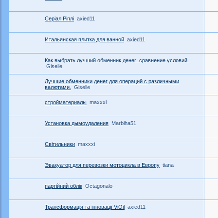
Серіал Ріплі
axied11
Итальянская плитка для ванной
axied11
Как выбрать лучший обменник денег: сравнение условий.
Giselle
Лучшие обменники денег для операций с различными
валютами.
Giselle
стройматериалы
maxxxi
Установка дымоудаления
Marbiha51
Світильники
maxxxi
Эвакуатор для перевозки мотоцикла в Европу
tiana
партійний облік
Octagonalo
Трансформація та інновації ViOil
axied11