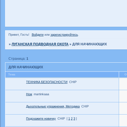
Привет, Гость!
Войдите
или
зарегистрируйтесь
.
»
ЛУГАНСКАЯ ПОДВОДНАЯ ОХОТА
»
ДЛЯ НАЧИНАЮЩИХ
Страница:
1
ДЛЯ НАЧИНАЮЩИХ
Тема
О
ТЕХНИКА БЕЗОПАСНОСТИ
CHIP
Нож
martinkaaa
Дыхательные упражнения, Методика
CHIP
Подскажите новичку
CHIP
[
1
2
3
]