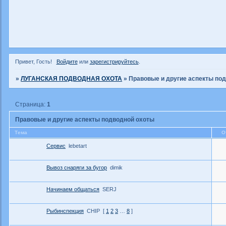
Привет, Гость!
Войдите
или
зарегистрируйтесь
.
»
ЛУГАНСКАЯ ПОДВОДНАЯ ОХОТА
»
Правовые и другие аспекты по
Страница:
1
Правовые и другие аспекты подводной охоты
Тема
О
Сервис
lebetart
Вывоз снаряги за бугор
dimik
Начинаем общаться
SERJ
Рыбинспекция
CHIP
[
1
2
3
…
8
]