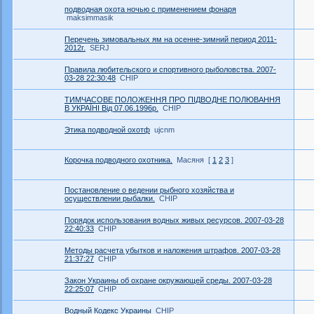
подводная охота ночью с применением фонаря
maksimmasik
Перечень зимовальных ям на осенне-зимний период 2011-
2012г.
SERJ
Правила любительского и спортивного рыболовства. 2007-
03-28 22:30:48
CHIP
ТИМЧАСОВЕ ПОЛОЖЕННЯ ПРО ПIДВОДНЕ ПОЛЮВАННЯ
В УКРАЇНI Вiд 07.06.1996р.
CHIP
Этика подводной охотф
ujcnm
Корочка подводного охотника.
Масяня
[
1
2
3
]
Постановление о ведении рыбного хозяйства и
осуществлении рыбалки.
CHIP
Порядок использования водных живых ресурсов. 2007-03-28
22:40:33
CHIP
Методы расчета убытков и наложения штрафов. 2007-03-28
21:37:27
CHIP
Закон Украины об охране окружающей среды. 2007-03-28
22:25:07
CHIP
Водный Кодекс Украины
CHIP