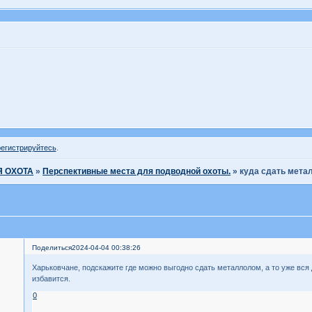
регистрируйтесь
.
 ОХОТА
»
Перспективные места для подводной охоты.
»
куда сдать мета
Поделиться
2024-04-04 00:38:26
Харьковчане, подскажите где можно выгодно сдать металлолом, а то уже вся 
избавится.
0