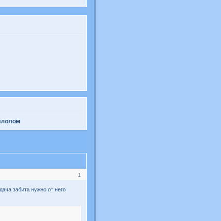
ллолом
1
дача забита нужно от него