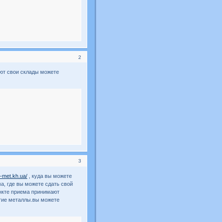
2
ют свои склады можете
3
z-met.kh.ua/
, куда вы можете
а, где вы можете сдать свой
ункте приема принимают
угие металлы.вы можете