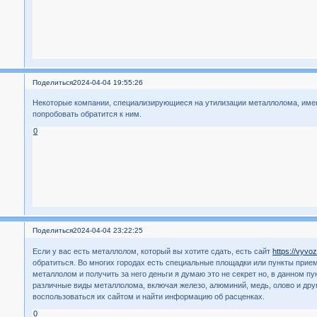
Поделиться
2024-04-04 19:55:26
Некоторые компании, специализирующиеся на утилизации металлолома, име
попробовать обратится к ним.
0
Поделиться
2024-04-04 23:22:25
Если у вас есть металлолом, который вы хотите сдать, есть сайт
https://vyvo
обратиться. Во многих городах есть специальные площадки или пункты прием
металлолом и получить за него деньги я думаю это не секрет но, в данном п
различные виды металлолома, включая железо, алюминий, медь, олово и др
воспользоваться их сайтом и найти информацию об расценках.
0