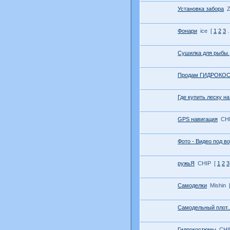
Установка забора
Z
Фонари
ice
[
1
2
3
Сушилка для рыбы.
Продам ГИДРОКО
Где купить леску на
GPS навигация
CH
Фото - Видео под в
ружьЯ
CHIP
[
1
2
3
Самоделки
Mishin
Самодельный плот...
Гидрокостюмы
CHI