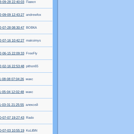
3-09-28 22:40:03
Павел
2-09-09 12:43:27
andrewfox
2-07-28 08:30:47
ВОВКА
2-07-16 10:42:27
maksimys
2-06-15 22:09:33
FreeFly
2-02-16 22:53:48
pithon65
1-08-08 07:04:26
макс
1-05-04 12:02:48
макс
1-03-31 21:25:55
алексей
0-07-07 19:27:43
Rado
0-07-03 10:55:19
KuLiBiN