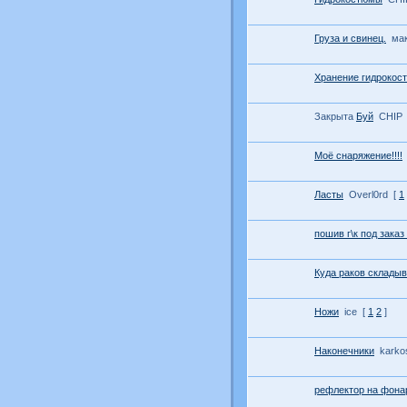
Груза и свинец.
ма
Хранение гидрокос
Закрыта
Буй
CHIP
Моё снаряжение!!!!
Ласты
Overl0rd
[
1
пошив г\к под заказ 
Куда раков склады
Ножи
ice
[
1
2
]
Наконечники
karko
рефлектор на фона