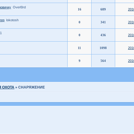
новичку
Overl0rd
16
689
201
тер
lokotosh
0
341
201
11
0
436
201
11
1098
201
9
564
201
 ОХОТА
»
СНАРЯЖЕНИЕ