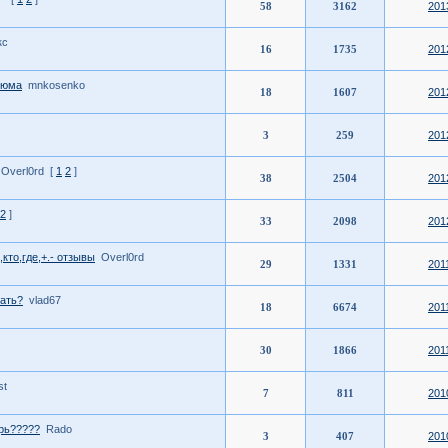
58
3162
201
кс
16
1735
201
тюма
mnkosenko
18
1607
201
3
259
201
Overl0rd
[
1
2
]
38
2504
201
2
]
33
2098
201
,кто,где,+.- отзывы
Overl0rd
29
1331
201
вать?
vlad67
18
6674
201
30
1866
201
st
7
811
201
рь?????
Rado
3
407
201